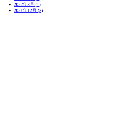
2022年3月
(1)
2021年12月
(3)
06-6994-6050
WEB予約
診療時間
月
火
水
木
金
土
日
祝
9:30～13:00
◯
◯
▲
◯
◯
◯
／
／
15:00～20:00
◯
◯
▲
◯
◯
★
／
／